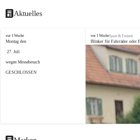
Aktuelles
F
F
vor 1 Woche
vor 1 Woche
Sport & Freizeit
a
a
Montag den
Blinker für Fahrräder oder E
h
h
 27. Juli 
r
r
r
r
wegen Messebesuch
a
a
d
d
GESCHLOSSEN
h
h
a
a
n
n
d
d
e
e
l
l
&
&
S
S
e
e
r
r
v
v
i
i
Marken