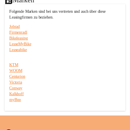
c
c
e
e
Folgende Marken sind bei uns vertreten und auch über diese 
T
T
Leasingfirmen zu beziehen.
r
r
i
i
Jobrad
t
t
Firmenradl
t
t
Bikeleasing
m
m
e
e
LeaseMyBike
i
i
Leaseabike
s
s
t
t
e
e
KTM
r
r
WOOM
Centurion
Victoria
Conway
Kalkhoff
myBoo