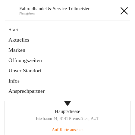
Fahrradhandel & Service Trittmeister
Navigation
Fahrradhandel & Service
Start
Trittmeister
Aktuelles
Marken
öffnet
Homepage
Öffnungszeiten
in
Externe Webseite
neuem
Unser Standort
Tab
Infos
Ansprechpartner
Hauptadresse
Bierbaum 44, 8141 Premstätten, AUT
Auf Karte ansehen