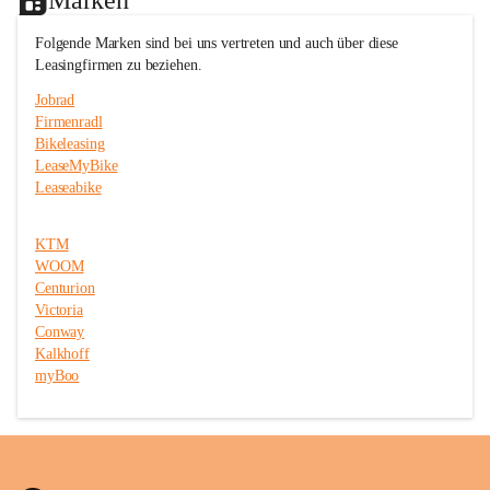
c
c
e
e
Folgende Marken sind bei uns vertreten und auch über diese 
T
T
Leasingfirmen zu beziehen.
r
r
i
i
Jobrad
t
t
Firmenradl
t
t
Bikeleasing
m
m
e
e
LeaseMyBike
i
i
Leaseabike
s
s
t
t
e
e
KTM
r
r
WOOM
Centurion
Victoria
Conway
Kalkhoff
myBoo