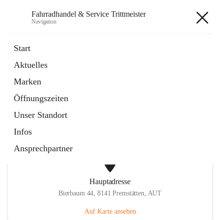
Fahrradhandel & Service Trittmeister
Navigation
Fahrradhandel & Service
Start
Trittmeister
Aktuelles
Marken
öffnet
Homepage
Öffnungszeiten
in
Externe Webseite
neuem
Unser Standort
Tab
Infos
Ansprechpartner
Hauptadresse
Bierbaum 44, 8141 Premstätten, AUT
Auf Karte ansehen