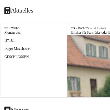
Aktuelles
F
F
vor 1 Woche
vor 2 Wochen
Sport & Freizeit
a
a
Montag den
Blinker für Fahrräder oder E
h
h
 27. Juli 
r
r
r
r
wegen Messebesuch
a
a
d
d
GESCHLOSSEN
h
h
a
a
n
n
d
d
e
e
l
l
&
&
S
S
e
e
r
r
v
v
i
i
Marken