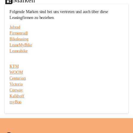
c
c
e
e
Folgende Marken sind bei uns vertreten und auch über diese 
T
T
Leasingfirmen zu beziehen.
r
r
i
i
Jobrad
t
t
Firmenradl
t
t
Bikeleasing
m
m
e
e
LeaseMyBike
i
i
Leaseabike
s
s
t
t
e
e
KTM
r
r
WOOM
Centurion
Victoria
Conway
Kalkhoff
myBoo