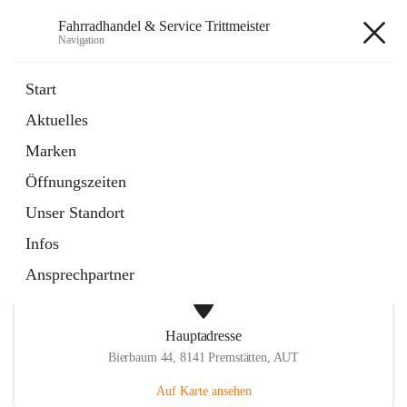
Fahrradhandel & Service Trittmeister
Navigation
Fahrradhandel & Service
Start
Trittmeister
Aktuelles
Marken
öffnet
Homepage
Öffnungszeiten
in
Externe Webseite
neuem
Unser Standort
Tab
Infos
Ansprechpartner
Hauptadresse
Bierbaum 44, 8141 Premstätten, AUT
Auf Karte ansehen