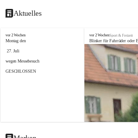
Aktuelles
F
F
vor 2 Wochen
vor 2 Wochen
Sport & Freizeit
a
a
Montag den
Blinker für Fahrräder oder E
h
h
 27. Juli 
r
r
r
r
wegen Messebesuch
a
a
d
d
GESCHLOSSEN
h
h
a
a
n
n
d
d
e
e
l
l
&
&
S
S
e
e
r
r
v
v
i
i
Marken