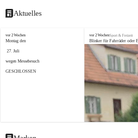
Aktuelles
F
F
vor 2 Wochen
vor 2 Wochen
Sport & Freizeit
a
a
Montag den
Blinker für Fahrräder oder E
h
h
 27. Juli 
r
r
r
r
wegen Messebesuch
a
a
d
d
GESCHLOSSEN
h
h
a
a
n
n
d
d
e
e
l
l
&
&
S
S
e
e
r
r
v
v
i
i
Marken