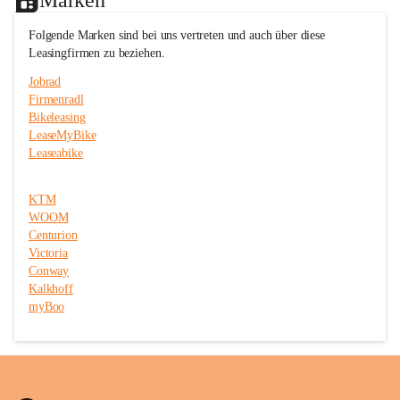
c
c
e
e
Folgende Marken sind bei uns vertreten und auch über diese 
T
T
Leasingfirmen zu beziehen.
r
r
i
i
Jobrad
t
t
Firmenradl
t
t
Bikeleasing
m
m
e
e
LeaseMyBike
i
i
Leaseabike
s
s
t
t
e
e
KTM
r
r
WOOM
Centurion
Victoria
Conway
Kalkhoff
myBoo