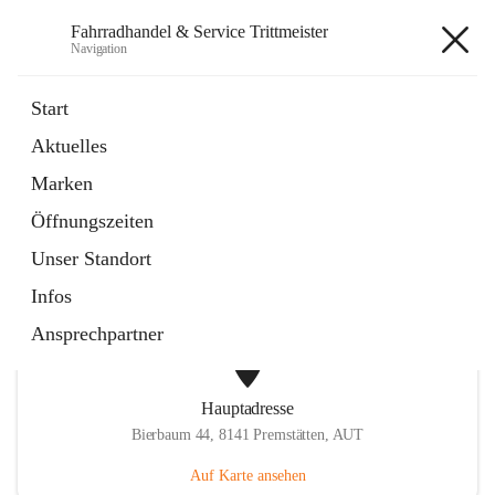
Fahrradhandel & Service Trittmeister
Navigation
Fahrradhandel & Service
Start
Trittmeister
Aktuelles
Marken
öffnet
Homepage
Öffnungszeiten
in
Externe Webseite
neuem
Unser Standort
Tab
Infos
Ansprechpartner
Hauptadresse
Bierbaum 44, 8141 Premstätten, AUT
Auf Karte ansehen