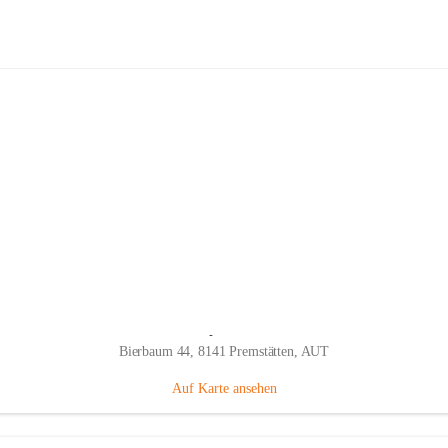
Fahrradhandel & Service Trittmeiste
Hauptadresse
Bierbaum 44, 8141 Premstätten, AUT
Auf Karte ansehen