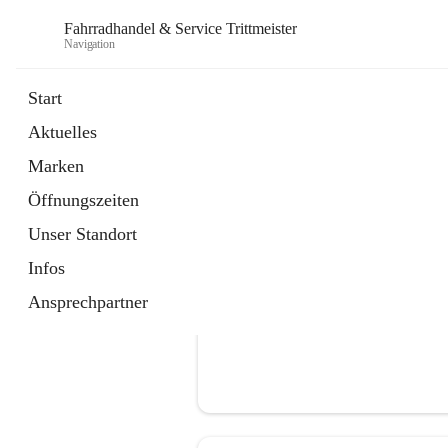
Fahrradhandel & Service Trittmeister
Navigation
Start
Aktuelles
öffnet
Homepage
Marken
in
Externe Webseite
neuem
Öffnungszeiten
Tab
Unser Standort
Infos
Ansprechpartner