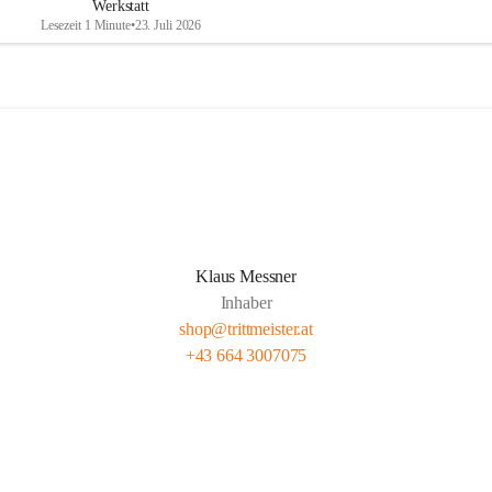
Werkstatt
Lesezeit 1 Minute
•
23. Juli 2026
Klaus Messner
Inhaber
shop@trittmeister.at
+43 664 3007075