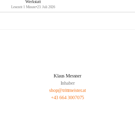
Werkstatt
Lesezeit 1 Minute
•
23. Juli 2026
Klaus Messner
Inhaber
shop@trittmeister.at
+43 664 3007075