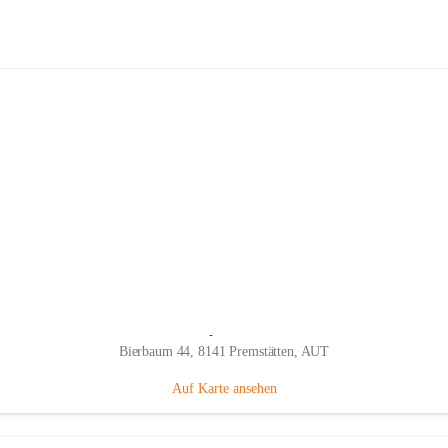
Fahrradhandel & Service Trittmeiste
Hauptadresse
Bierbaum 44, 8141 Premstätten, AUT
Auf Karte ansehen