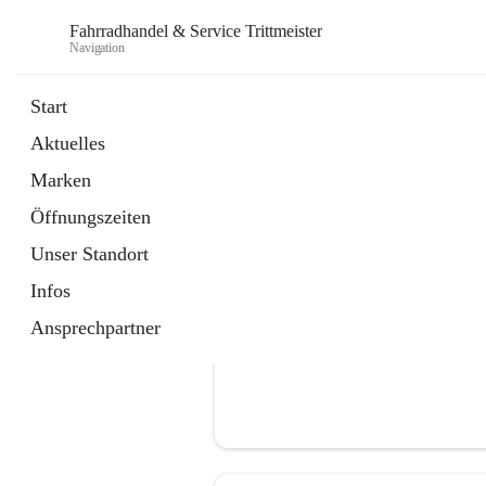
Fahrradhandel & Service Trittmeister
Navigation
Start
Aktuelles
öffnet
Homepage
Marken
in
Externe Webseite
neuem
Öffnungszeiten
Tab
Unser Standort
Infos
Ansprechpartner