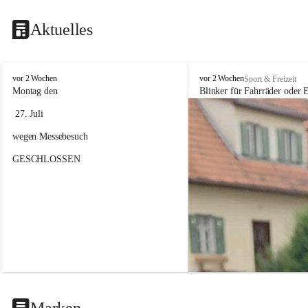
Aktuelles
F
F
vor 2 Wochen
vor 2 Wochen
Sport & Freizeit
a
a
Montag den
Blinker für Fahrräder oder E
h
h
 27. Juli 
r
r
r
r
wegen Messebesuch
a
a
d
d
GESCHLOSSEN
h
h
a
a
n
n
d
d
e
e
l
l
&
&
S
S
e
e
r
r
v
v
i
i
Marken