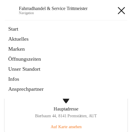
Fahrradhandel & Service Trittmeister
Navigation
Fahrradhandel & Service
Start
Trittmeister
Aktuelles
Marken
öffnet
Homepage
Öffnungszeiten
in
Externe Webseite
neuem
Unser Standort
Tab
Infos
Ansprechpartner
Hauptadresse
Bierbaum 44, 8141 Premstätten, AUT
Auf Karte ansehen