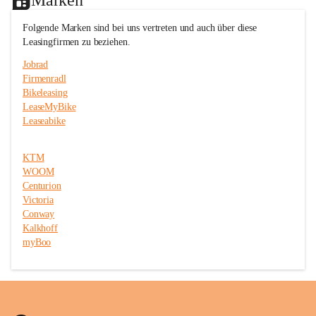
c
c
e
e
Folgende Marken sind bei uns vertreten und auch über diese 
T
T
Leasingfirmen zu beziehen.
r
r
i
i
Jobrad
t
t
Firmenradl
t
t
Bikeleasing
m
m
e
e
LeaseMyBike
i
i
Leaseabike
s
s
t
t
e
e
KTM
r
r
WOOM
Centurion
Victoria
Conway
Kalkhoff
myBoo