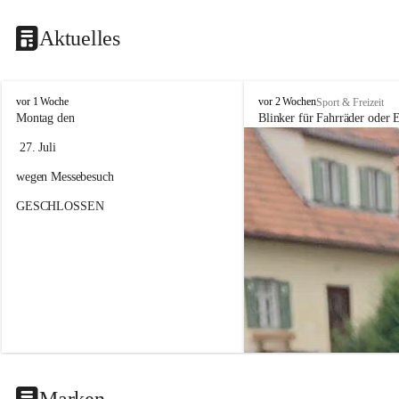
Aktuelles
F
F
vor 1 Woche
vor 2 Wochen
Sport & Freizeit
a
a
Montag den
Blinker für Fahrräder oder E
h
h
 27. Juli 
r
r
r
r
wegen Messebesuch
a
a
d
d
GESCHLOSSEN
h
h
a
a
n
n
d
d
e
e
l
l
&
&
S
S
e
e
r
r
v
v
i
i
Marken