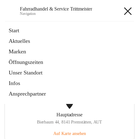
Fahrradhandel & Service Trittmeister
Navigation
Fahrradhandel & Service
Start
Trittmeister
Aktuelles
Marken
öffnet
Homepage
Öffnungszeiten
in
Externe Webseite
neuem
Unser Standort
Tab
Infos
Ansprechpartner
Hauptadresse
Bierbaum 44, 8141 Premstätten, AUT
Auf Karte ansehen