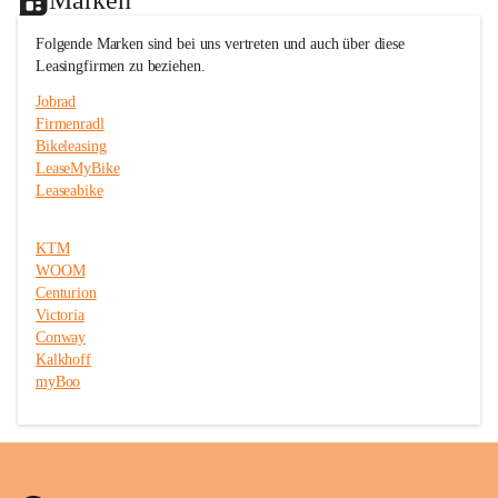
c
c
e
e
Folgende Marken sind bei uns vertreten und auch über diese 
T
T
Leasingfirmen zu beziehen.
r
r
i
i
Jobrad
t
t
Firmenradl
t
t
Bikeleasing
m
m
e
e
LeaseMyBike
i
i
Leaseabike
s
s
t
t
e
e
KTM
r
r
WOOM
Centurion
Victoria
Conway
Kalkhoff
myBoo