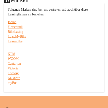
c
c
e
e
Folgende Marken sind bei uns vertreten und auch über diese 
T
T
Leasingfirmen zu beziehen.
r
r
i
i
Jobrad
t
t
Firmenradl
t
t
Bikeleasing
m
m
e
e
LeaseMyBike
i
i
Leaseabike
s
s
t
t
e
e
KTM
r
r
WOOM
Centurion
Victoria
Conway
Kalkhoff
myBoo