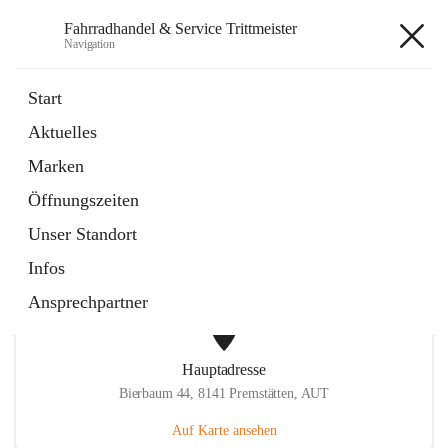
Fahrradhandel & Service Trittmeister
Navigation
Fahrradhandel & Service
Start
Trittmeister
Aktuelles
Marken
öffnet
Homepage
Öffnungszeiten
in
Externe Webseite
neuem
Unser Standort
Tab
Infos
Ansprechpartner
Hauptadresse
Bierbaum 44, 8141 Premstätten, AUT
Auf Karte ansehen