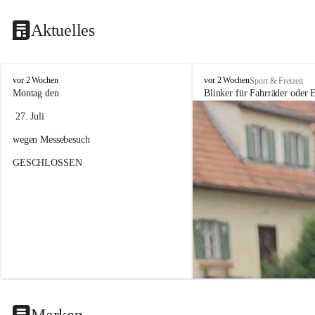
Aktuelles
F
F
vor 2 Wochen
vor 2 Wochen
Sport & Freizeit
a
a
Montag den
Blinker für Fahrräder oder E
h
h
 27. Juli 
r
r
r
r
wegen Messebesuch
a
a
d
d
GESCHLOSSEN
h
h
a
a
n
n
d
d
e
e
l
l
&
&
S
S
e
e
r
r
v
v
i
i
Marken