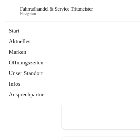
Fahrradhandel & Service Trittmeister
Navigation
Start
Aktuelles
öffnet
Homepage
Marken
in
Externe Webseite
neuem
Öffnungszeiten
Tab
Unser Standort
Infos
Ansprechpartner