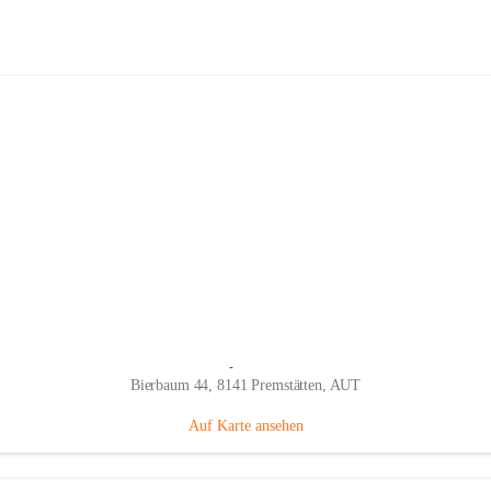
Fahrradhandel & Service Trittmeiste
Hauptadresse
Bierbaum 44, 8141 Premstätten, AUT
Auf Karte ansehen