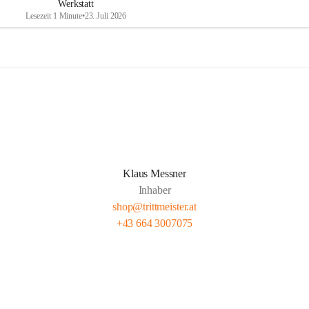
Werkstatt
Lesezeit 1 Minute
•
23. Juli 2026
Klaus Messner
Inhaber
shop@trittmeister.at
+43 664 3007075