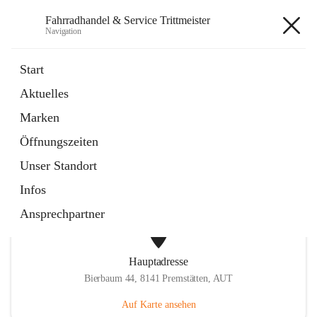
Fahrradhandel & Service Trittmeister
Navigation
Fahrradhandel & Service
Start
Trittmeister
Aktuelles
Marken
öffnet
Homepage
Öffnungszeiten
in
Externe Webseite
neuem
Unser Standort
Tab
Infos
Ansprechpartner
Hauptadresse
Bierbaum 44, 8141 Premstätten, AUT
Auf Karte ansehen