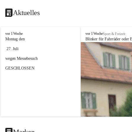
Aktuelles
F
F
vor 1 Woche
vor 1 Woche
Sport & Freizeit
a
a
Montag den
Blinker für Fahrräder oder E
h
h
 27. Juli 
r
r
r
r
wegen Messebesuch
a
a
d
d
GESCHLOSSEN
h
h
a
a
n
n
d
d
e
e
l
l
&
&
S
S
e
e
r
r
v
v
i
i
Marken