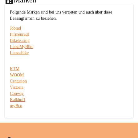
c
c
e
e
Folgende Marken sind bei uns vertreten und auch über diese 
T
T
Leasingfirmen zu beziehen.
r
r
i
i
Jobrad
t
t
Firmenradl
t
t
Bikeleasing
m
m
e
e
LeaseMyBike
i
i
Leaseabike
s
s
t
t
e
e
KTM
r
r
WOOM
Centurion
Victoria
Conway
Kalkhoff
myBoo