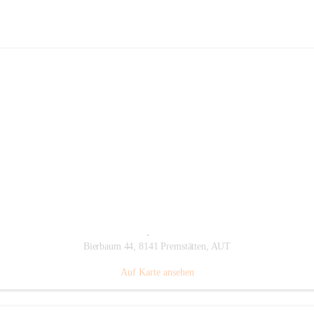
Fahrradhandel & Service Trittmeiste
Hauptadresse
Bierbaum 44, 8141 Premstätten, AUT
Auf Karte ansehen