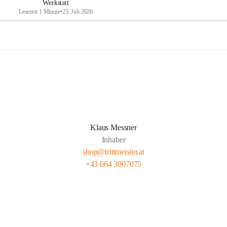
Werkstatt
Lesezeit 1 Minute
•
23. Juli 2026
Klaus Messner
Inhaber
shop@trittmeister.at
+43 664 3007075