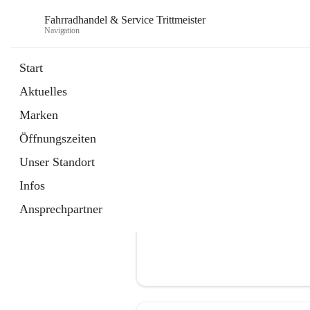
Fahrradhandel & Service Trittmeister
Navigation
Start
Aktuelles
öffnet
Homepage
Marken
in
Externe Webseite
neuem
Öffnungszeiten
Tab
Unser Standort
Infos
Ansprechpartner