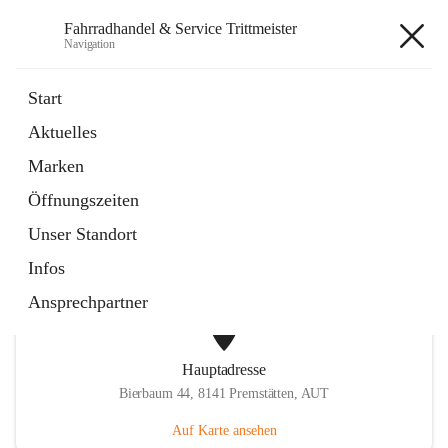
Fahrradhandel & Service Trittmeister
Navigation
Fahrradhandel & Service
Start
Trittmeister
Aktuelles
Marken
öffnet
Homepage
Öffnungszeiten
in
Externe Webseite
neuem
Unser Standort
Tab
Infos
Ansprechpartner
Hauptadresse
Bierbaum 44, 8141 Premstätten, AUT
Auf Karte ansehen