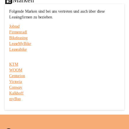
c
c
e
e
Folgende Marken sind bei uns vertreten und auch über diese 
T
T
Leasingfirmen zu beziehen.
r
r
i
i
Jobrad
t
t
Firmenradl
t
t
Bikeleasing
m
m
e
e
LeaseMyBike
i
i
Leaseabike
s
s
t
t
e
e
KTM
r
r
WOOM
Centurion
Victoria
Conway
Kalkhoff
myBoo