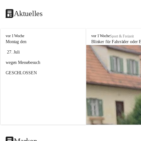
Aktuelles
F
F
vor 1 Woche
vor 1 Woche
Sport & Freizeit
a
a
Montag den
Blinker für Fahrräder oder E
h
h
 27. Juli 
r
r
r
r
wegen Messebesuch
a
a
d
d
GESCHLOSSEN
h
h
a
a
n
n
d
d
e
e
l
l
&
&
S
S
e
e
r
r
v
v
i
i
Marken