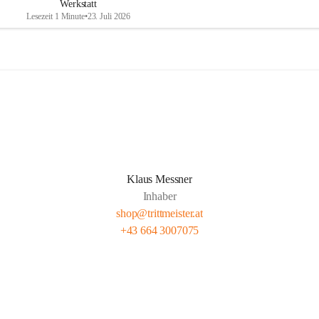
Werkstatt
Lesezeit 1 Minute
•
23. Juli 2026
Klaus Messner
Inhaber
shop@trittmeister.at
+43 664 3007075