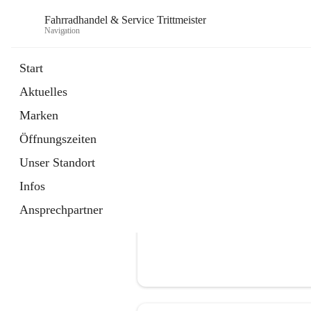
Fahrradhandel & Service Trittmeister
Navigation
Start
Aktuelles
öffnet
Homepage
Marken
in
Externe Webseite
neuem
Öffnungszeiten
Tab
Unser Standort
Infos
Ansprechpartner