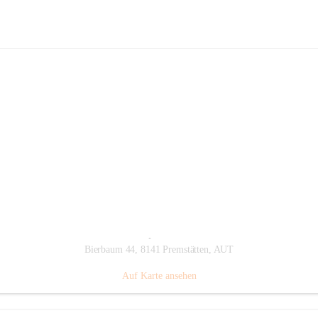
Fahrradhandel & Service Trittmeiste
Hauptadresse
Bierbaum 44, 8141 Premstätten, AUT
Auf Karte ansehen