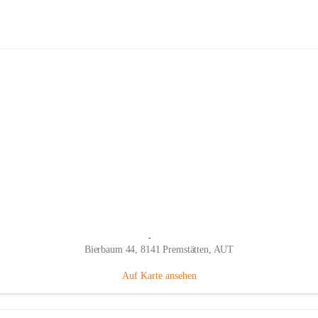
Fahrradhandel & Service Trittmeiste
Hauptadresse
Bierbaum 44, 8141 Premstätten, AUT
Auf Karte ansehen