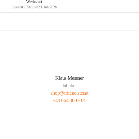
Werkstatt
Lesezeit 1 Minute
•
23. Juli 2026
Klaus Messner
Inhaber
shop@trittmeister.at
+43 664 3007075