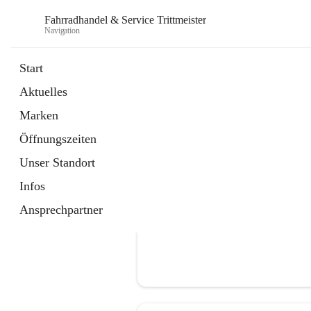
Fahrradhandel & Service Trittmeister
Navigation
Start
Aktuelles
öffnet
Homepage
Marken
in
Externe Webseite
neuem
Öffnungszeiten
Tab
Unser Standort
Infos
Ansprechpartner