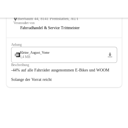
25
Lagerräumung alle Fahrräder außer E-Bikes und WOOM
AUG
Mo., 25. Aug. 2025, 07:00
Bierbaum 44, 8141 Premstätten, AUT
Veranstaltet von
Fahrradhandel & Service Trittmeister
Anhang
Kleine_August_Vorne
1,4 MB
Beschreibung
-44% auf alle Fahrräder ausgenommen E-Bikes und WOOM
Solange der Vorrat reicht