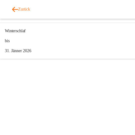
Fahrradhandel & Service Trittmeister
Zurück
vor 7 Monaten
Winterschlaf
bis
31. Jänner 2026