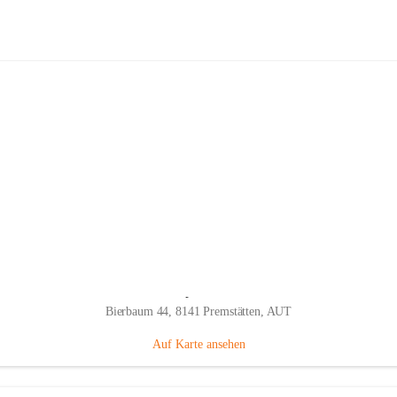
Fahrradhandel & Service Trittmeiste
Hauptadresse
Bierbaum 44, 8141 Premstätten, AUT
Auf Karte ansehen