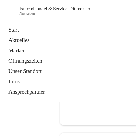
Fahrradhandel & Service Trittmeister
Navigation
Start
Aktuelles
öffnet
Homepage
Marken
in
Externe Webseite
neuem
Öffnungszeiten
Tab
Unser Standort
Infos
Ansprechpartner