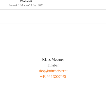
Werkstatt
Lesezeit 1 Minute
•
23. Juli 2026
Klaus Messner
Inhaber
shop@trittmeister.at
+43 664 3007075